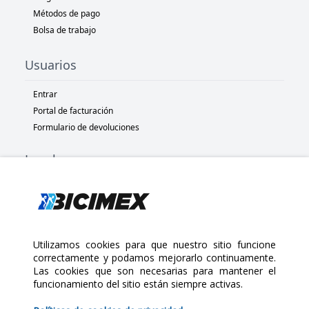
Métodos de pago
Bolsa de trabajo
Usuarios
Entrar
Portal de facturación
Formulario de devoluciones
Legal
Términos y condiciones
Políticas de privacidad
Políticas de Cookies
Políticas de devolución
Utilizamos cookies para que nuestro sitio funcione
correctamente y podamos mejorarlo continuamente.
Las cookies que son necesarias para mantener el
Copyright 2025 Bicimex®. All rights reserved. Today is Lunes,
funcionamiento del sitio están siempre activas.
Agosto 10, 2026
$10.00