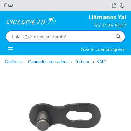
Llámanos Ya!
55 9126 9007
Crea tu cuenta
Ingresar
Open main menu
Cadenas
›
Candados de cadena
›
Turismo
›
KMC