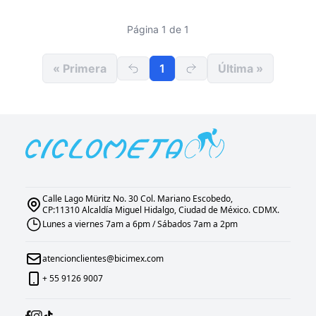
Página 1 de 1
« Primera
1
Última »
Calle Lago Müritz No. 30 Col. Mariano Escobedo,
CP:11310 Alcaldía Miguel Hidalgo, Ciudad de México. CDMX.
Lunes a viernes 7am a 6pm / Sábados 7am a 2pm
atencionclientes@bicimex.com
+ 55 9126 9007