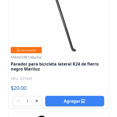
Sobre pedido
PARADORES
·
Mariluz
Parador para bicicleta lateral R24 de fierro
negro Mariluz
SKU: 027047
$20.00
Agregar