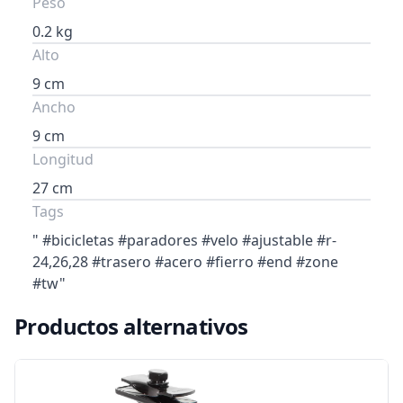
Peso
0.2 kg
Alto
9 cm
Ancho
9 cm
Longitud
27 cm
Tags
" #bicicletas #paradores #velo #ajustable #r-
24,26,28 #trasero #acero #fierro #end #zone
#tw"
Productos alternativos