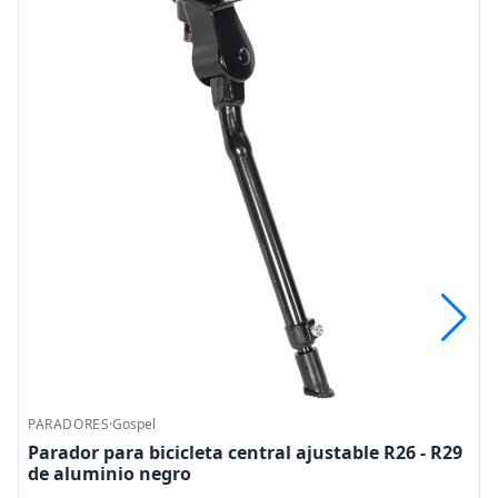
PARADORES
·
Mariluz
9
Parador para bicicleta central ajustable R20 - R29
ajustable de aluminio plata ECS - A02 Mariluz