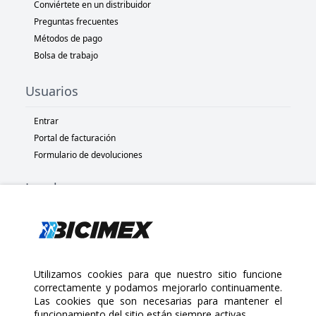
Conviértete en un distribuidor
Preguntas frecuentes
Métodos de pago
Bolsa de trabajo
Usuarios
Entrar
Portal de facturación
Formulario de devoluciones
Legal
Términos y condiciones
Políticas de privacidad
Políticas de Cookies
Políticas de devolución
Utilizamos cookies para que nuestro sitio funcione
correctamente y podamos mejorarlo continuamente.
Las cookies que son necesarias para mantener el
Copyright 2025 Bicimex®. All rights reserved. Today is Sábado,
funcionamiento del sitio están siempre activas.