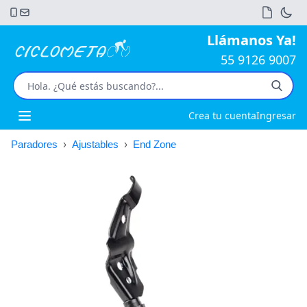
Llámanos Ya!
55 9126 9007
Crea tu cuenta
Ingresar
Open main menu
Paradores
›
Ajustables
›
End Zone