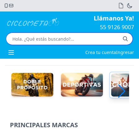
Llámanos Ya!
55 9126 9007
Crea tu cuenta
Ingresar
Open main menu
PRINCIPALES MARCAS