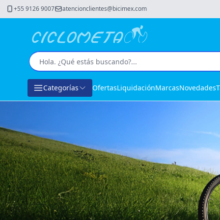
+55 9126 9007
atencionclientes@bicimex.com
Categorías
Ofertas
Liquidación
Marcas
Novedades
T