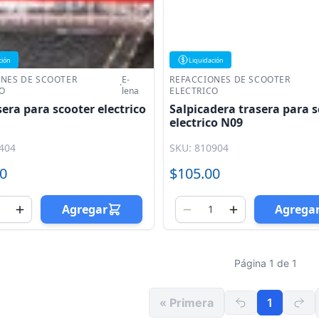
ción
Liquidación
ONES DE SCOOTER
E-
REFACCIONES DE SCOOTER
·
O
lena
ELECTRICO
sera para scooter electrico
Salpicadera trasera para 
electrico N09
404
SKU: 810904
0
$105.00
Agregar
Agrega
Página 1 de 1
« Primera
1