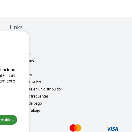
Links
Inicio
Nosotros
Sucursales
Contáctanos
Marcas
uncione
te. Las
Novedades
namiento
Motometa 24 hrs
Conviértete en un distribuidor
Preguntas frecuentes
Métodos de pago
Bolsa de trabajo
cookies
 7, 2026