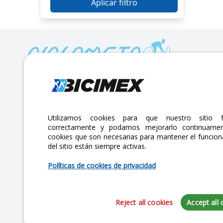
Aplicar filtro
Calle Lago Müritz No. 30 Col. Mariano Escobedo,
CP:11310 Alcaldía Miguel Hidalgo, Ciudad de México. CDMX.
Lunes a viernes 7am a 6pm / Sábados 7am a 2pm
Utilizamos cookies para que nuestro sitio f
correctamente y podamos mejorarlo continuamen
atencionclientes@bicimex.com
cookies que son necesarias para mantener el funcio
+ 55 9126 9007
del sitio están siempre activas.
Políticas de cookies de privacidad
Reject all cookies
Accept all 
Copyright 2025 Bicimex®. All rights reserved. Today is Viernes, Agosto