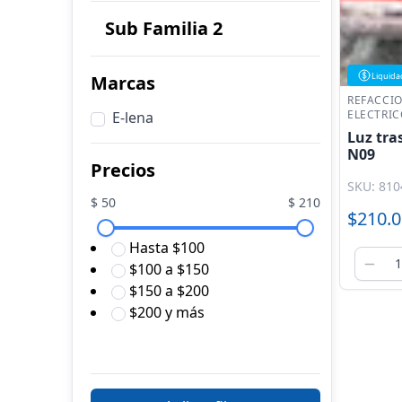
Sub Familia 2
Liquida
Marcas
REFACCI
ELECTRIC
E-lena
Luz tra
N09
Precios
SKU: 810
$
50
$
210
$210.0
Hasta $100
$100 a $150
$150 a $200
$200 y más