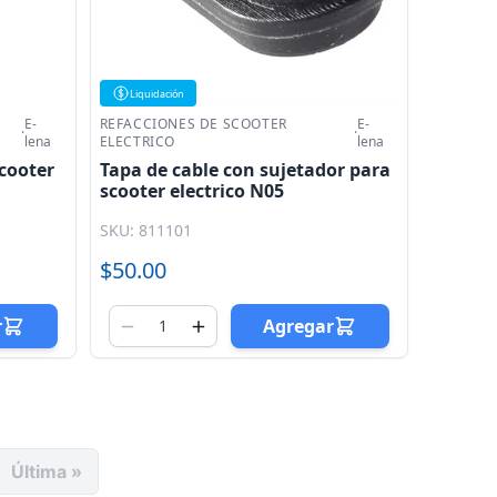
Liquidación
E-
REFACCIONES DE SCOOTER
E-
·
·
lena
ELECTRICO
lena
scooter
Tapa de cable con sujetador para
scooter electrico N05
SKU: 811101
$50.00
r
Agregar
Última »