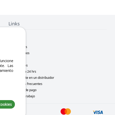
Links
Inicio
Nosotros
Sucursales
Contáctanos
Marcas
uncione
te. Las
Novedades
namiento
Motometa 24 hrs
Conviértete en un distribuidor
Preguntas frecuentes
Métodos de pago
Bolsa de trabajo
cookies
to 5, 2026