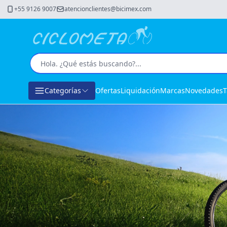
+55 9126 9007
atencionclientes@bicimex.com
Categorías
Ofertas
Liquidación
Marcas
Novedades
T