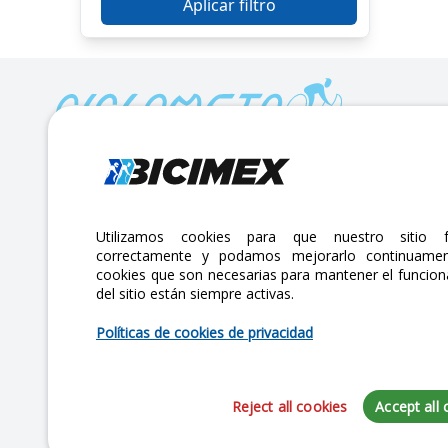
Aplicar filtro
Calle Lago Müritz No. 30 Col. Mariano Escobedo,
CP:11310 Alcaldía Miguel Hidalgo, Ciudad de México. CDMX.
Lunes a viernes 7am a 6pm / Sábados 7am a 2pm
Utilizamos cookies para que nuestro sitio f
correctamente y podamos mejorarlo continuamen
atencionclientes@bicimex.com
cookies que son necesarias para mantener el funcio
+ 55 9126 9007
del sitio están siempre activas.
Políticas de cookies de privacidad
Reject all cookies
Accept all 
Copyright 2025 Bicimex®. All rights reserved. Today is Miércoles, Agos