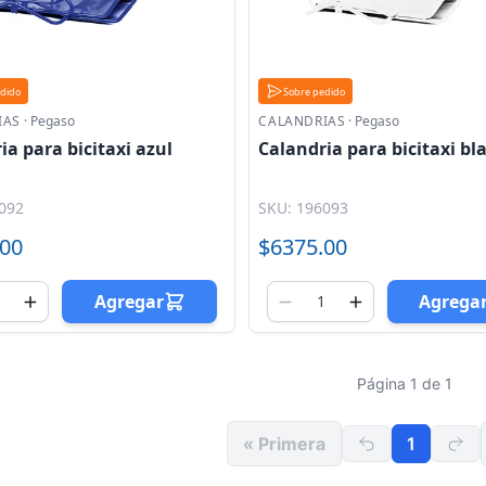
edido
Sobre pedido
IAS
·
Pegaso
CALANDRIAS
·
Pegaso
ia para bicitaxi azul
Calandria para bicitaxi bl
092
SKU: 196093
.00
$6375.00
Agregar
Agrega
Página 1 de 1
« Primera
1