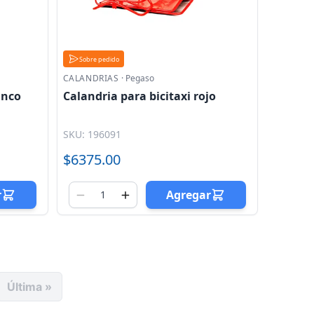
Sobre pedido
CALANDRIAS
·
Pegaso
anco
Calandria para bicitaxi rojo
SKU: 196091
$6375.00
r
Agregar
Última »