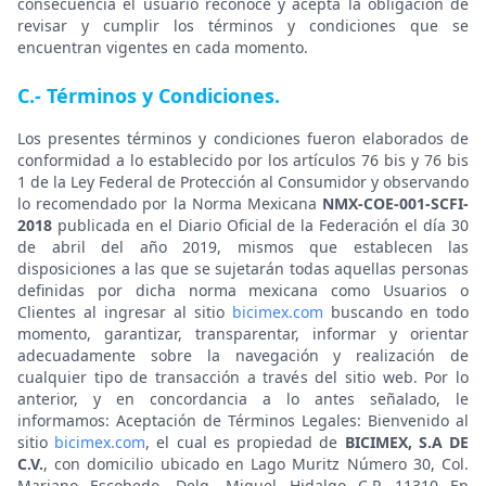
consecuencia el usuario reconoce y acepta la obligación de
revisar y cumplir los términos y condiciones que se
encuentran vigentes en cada momento.
C.- Términos y Condiciones.
Los presentes términos y condiciones fueron elaborados de
conformidad a lo establecido por los artículos 76 bis y 76 bis
1 de la Ley Federal de Protección al Consumidor y observando
lo recomendado por la Norma Mexicana
NMX-COE-001-SCFI-
2018
publicada en el Diario Oficial de la Federación el día 30
de abril del año 2019, mismos que establecen las
disposiciones a las que se sujetarán todas aquellas personas
definidas por dicha norma mexicana como Usuarios o
Clientes al ingresar al sitio
bicimex.com
buscando en todo
momento, garantizar, transparentar, informar y orientar
adecuadamente sobre la navegación y realización de
cualquier tipo de transacción a través del sitio web. Por lo
anterior, y en concordancia a lo antes señalado, le
informamos: Aceptación de Términos Legales: Bienvenido al
sitio
bicimex.com
, el cual es propiedad de
BICIMEX, S.A DE
C.V.
, con domicilio ubicado en Lago Muritz Número 30, Col.
Mariano Escobedo, Delg. Miguel Hidalgo C.P. 11310 En