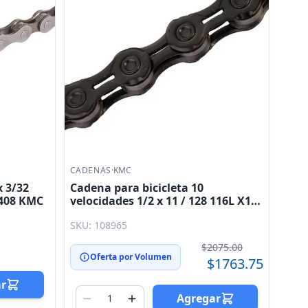
CADENAS
·
KMC
x 3/32
Cadena para bicicleta 10
V408 KMC
velocidades 1/2 x 11 / 128 116L X10
DLC10 negra KMC
SKU: 108965
$2075.00
Oferta por Volumen
$1763.75
ar
Agregar