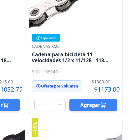
Liquidación
CADENAS
·
KMC
Cadena para bicicleta 11
118
velocidades 1/2 x 11/128 - 118
eslabones dorado / negro KMC
SKU: 108940
215.00
$1380.00
Oferta por Volumen
1032.75
$1173.00
ar
Agregar