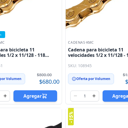
ón
MC
CADENAS
·
KMC
ra bicicleta 11
Cadena para bicicleta 11
es 1/2 x 11/128 - 118
velocidades 1/2 x 11/128 - 
s dorada KMC
eslabones dorada KMC
41
SKU: 108945
$800.00
$1
 por Volumen
Oferta por Volumen
$680.00
$
Agregar
Agreg