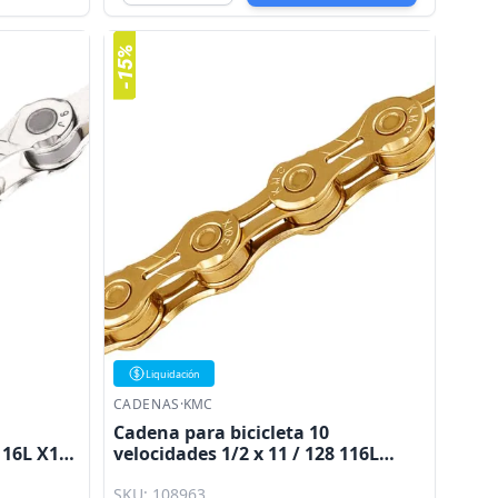
Liquidación
CADENAS
·
KMC
Cadena para bicicleta 10
 116L X10
velocidades 1/2 x 11 / 128 116L
X10EL dorada KMC
SKU: 108963