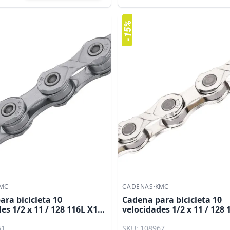
MC
CADENAS
·
KMC
ra bicicleta 10
Cadena para bicicleta 10
es 1/2 x 11 / 128 116L X10
velocidades 1/2 x 11 / 128
e10 - T plata KMC
61
SKU: 108967