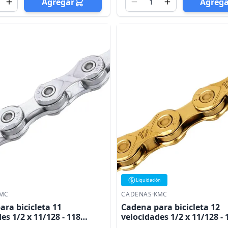
Agregar
Agreg
Liquidación
MC
CADENAS
·
KMC
ra bicicleta 11
Cadena para bicicleta 12
es 1/2 x 11/128 - 118
velocidades 1/2 x 11/128 - 
s plata KMC
eslabones dorada KMC