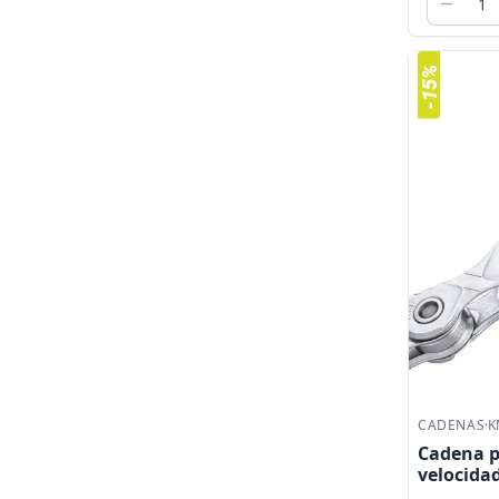
CADENAS
·
K
Cadena pa
velocidad
eslabone