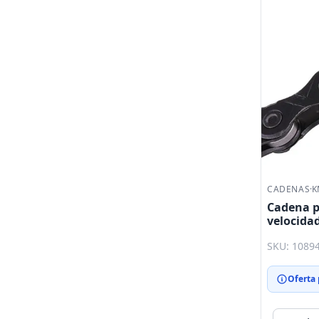
CADENAS
·
K
Cadena pa
velocidad
eslabone
SKU: 1089
Oferta