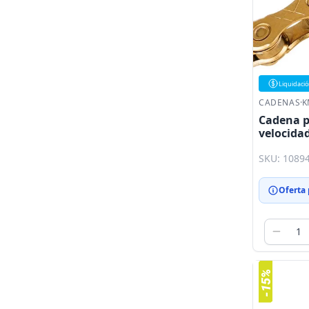
Liquidaci
CADENAS
·
K
Cadena pa
velocidad
eslabone
SKU: 1089
Oferta