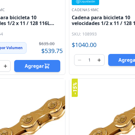
Liquidación
MC
CADENAS
·
KMC
ra bicicleta 10
Cadena para bicicleta 10
es 1/2 x 11 / 128 116L
velocidades 1/2 x 11 / 128 
egra KMC
dorada X10SL - 1 KMC
64
SKU: 108993
$635.00
$1040.00
 por Volumen
$539.75
Agreg
Agregar