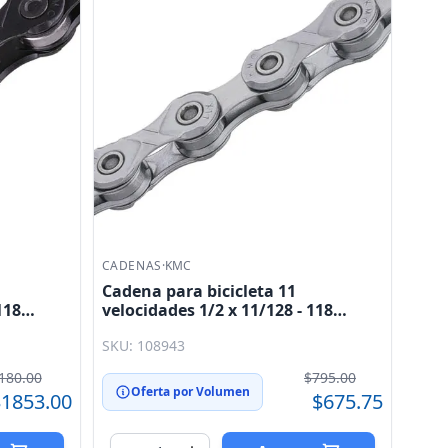
CADENAS
·
KMC
Cadena para bicicleta 11
118
velocidades 1/2 x 11/128 - 118
MC
eslabones plata EPT KMC
SKU: 108943
180.00
$795.00
Oferta por Volumen
1853.00
$675.75