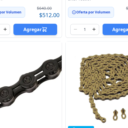
$640.00
 por Volumen
Oferta por Volumen
$512.00
Agregar
Agreg