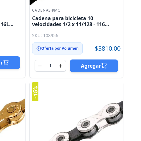
CADENAS
·
KMC
Cadena para bicicleta 10
116L
velocidades 1/2 x 11/128 - 116
eslabones negro y rojo DLC10 KMC
SKU: 108956
$3810.00
Oferta por Volumen
ar
Agregar