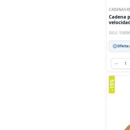
CADENAS
·
K
Cadena pa
velocidad
X10EL n
SKU: 1089
Oferta