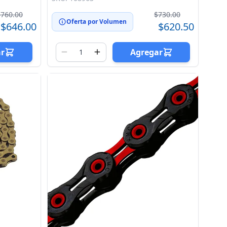
$760.00
$730.00
Oferta por Volumen
$646.00
$620.50
ar
Agregar