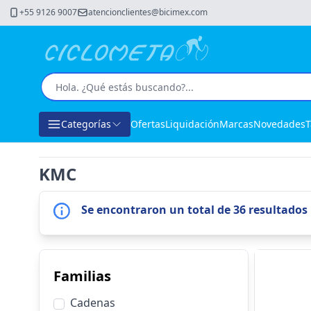
+55 9126 9007
atencionclientes@bicimex.com
Categorías
Ofertas
Liquidación
Marcas
Novedades
T
KMC
Se encontraron un total de 36 resultados
Familias
Cadenas