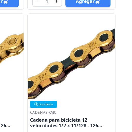
ar
Agregar
Liquidación
CADENAS
·
KMC
Cadena para bicicleta 12
126
velocidades 1/2 x 11/128 - 126
eslabones dorada/negra KMC