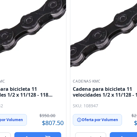
MC
CADENAS
·
KMC
ra bicicleta 11
Cadena para bicicleta 11
es 1/2 x 11/128 - 118
velocidades 1/2 x 11/128 - 
s negra KMC
eslabones negro DLC11 K
42
SKU: 108947
$950.00
$2
 por Volumen
Oferta por Volumen
$807.50
$