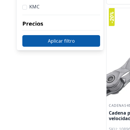
KMC
Precios
$
55
$
3,810
Aplicar filtro
Hasta $806
$806 a $1,557
$1,557 a $2,308
$2,308 a $3,059
$3,059 y más
CADENAS
·
K
Cadena pa
velocidad
EPT KMC
SKU: 1089