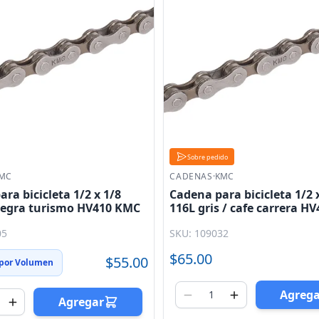
Sobre pedido
MC
CADENAS
·
KMC
ra bicicleta 1/2 x 1/8
Cadena para bicicleta 1/2 
negra turismo HV410 KMC
116L gris / cafe carrera H
05
SKU: 109032
$65.00
$55.00
 por Volumen
Agreg
Agregar