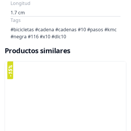
Longitud
1.7 cm
Tags
#bicicletas #cadena #cadenas #10 #pasos #kmc
#negra #116 #x10 #dlc10
Productos similares