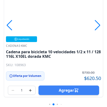
Liquidación
CADENAS
·
KMC
8
Cadena para bicicleta 10 velocidades 1/2 x 11 / 128
116L X10EL dorada KMC
SKU: 108963
$730.00
Oferta por Volumen
0
$620.50
Agregar