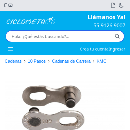
Llámanos Ya!
55 9126 9007
Crea tu cuenta
Ingresar
Open main menu
Cadenas
›
10 Pasos
›
Cadenas de Carrera
›
KMC