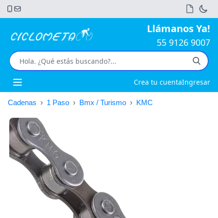
Llámanos Ya!
55 9126 9007
Crea tu cuenta
Ingresar
Open main menu
Cadenas
›
1 Paso
›
Bmx / Turismo
›
KMC