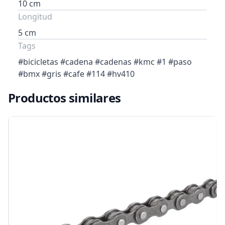
10 cm
Longitud
5 cm
Tags
#bicicletas #cadena #cadenas #kmc #1 #paso
#bmx #gris #cafe #114 #hv410
Productos similares