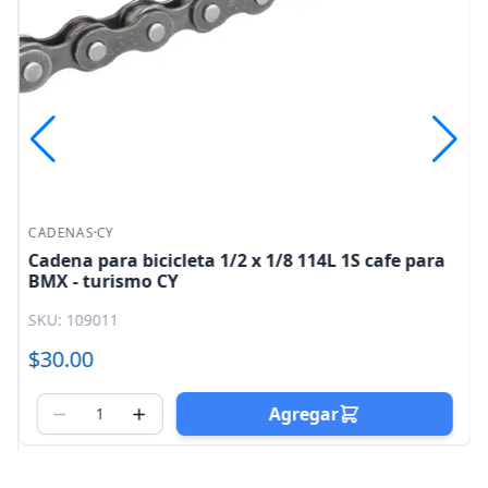
CADENAS
·
CY
Cadena para bicicleta 1/2 x 1/8 114L 1S cafe para
BMX - turismo CY
SKU: 109011
$30.00
$2
0
Agregar