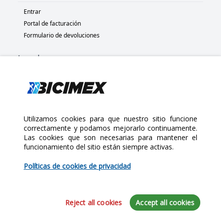
Entrar
Portal de facturación
Formulario de devoluciones
Legal
Términos y condiciones
Políticas de privacidad
Políticas de Cookies
Políticas de devolución
Utilizamos cookies para que nuestro sitio funcione
correctamente y podamos mejorarlo continuamente.
Las cookies que son necesarias para mantener el
Copyright 2025 Bicimex®. All rights reserved. Today is Sábado,
funcionamiento del sitio están siempre activas.
Agosto 8, 2026
$35.00
Políticas de cookies de privacidad
Cantidad:
Reject all cookies
Accept all cookies
Agregar al Carrito