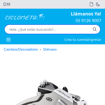
Llámanos Ya!
55 9126 9007
Crea tu cuenta
Ingresar
Open main menu
Cambios/Desviadores
›
Shimano