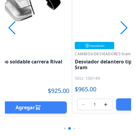
Liquidación
CAMBIOS/DESVIADORES
·
Sram
Desviador delantero tipo soldable carrera Rival
Sram
SKU: 106149
$965.00
0
Agregar