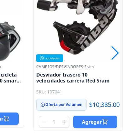
CAMBIOS/DESVIADORES
·
Sram
Desviador trasero 12 velocidades
 Sram
XX1 MTB Sram
SKU: 107049
,385.00
$10,655.00
Oferta por Volumen
ar
Agregar