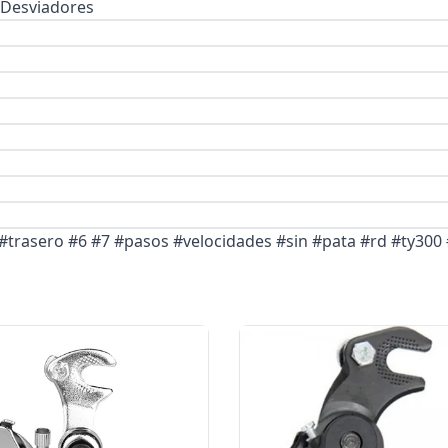
Desviadores
#trasero #6 #7 #pasos #velocidades #sin #pata #rd #ty30