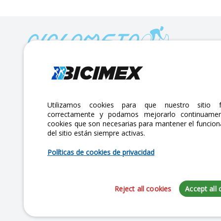
Calle Lago Müritz No. 30 Col. Mariano Escobedo,
CP:11310 Alcaldía Miguel Hidalgo, Ciudad de México. CDMX.
Lunes a viernes 7am a 6pm / Sábados 7am a 2pm
Utilizamos cookies para que nuestro sitio f
correctamente y podamos mejorarlo continuamen
atencionclientes@bicimex.com
cookies que son necesarias para mantener el funcio
+ 55 9126 9007
del sitio están siempre activas.
Políticas de cookies de privacidad
Reject all cookies
Accept all 
Copyright 2025 Bicimex®. All rights reserved. Today is Viernes, Agosto