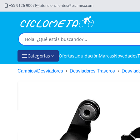
+55 9126 9007
atencionclientes@bicimex.com
Categorías
Ofertas
Liquidación
Marcas
Novedades
T
Cambios/Desviadores
›
Desviadores Traseros
›
Desviado