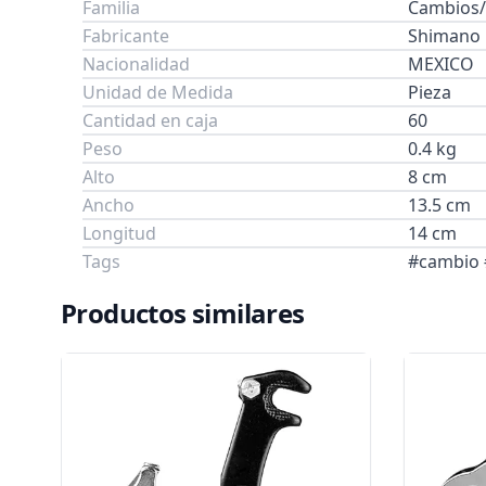
Familia
Cambios/
Fabricante
Shimano
Nacionalidad
MEXICO
Unidad de Medida
Pieza
Cantidad en caja
60
Peso
0.4 kg
Alto
8 cm
Ancho
13.5 cm
Longitud
14 cm
Tags
#cambio 
Productos similares