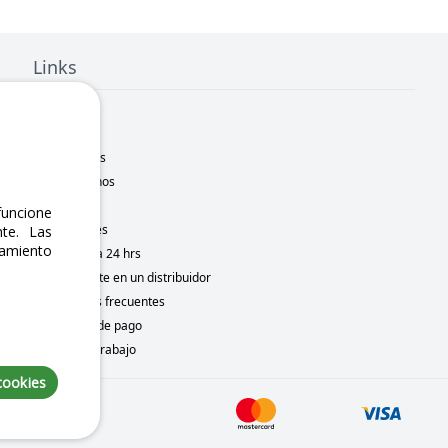
Links
Inicio
Nosotros
Sucursales
Contáctanos
Marcas
uncione
Novedades
te. Las
namiento
Motometa 24 hrs
Conviértete en un distribuidor
Preguntas frecuentes
Métodos de pago
Bolsa de trabajo
cookies
 7, 2026