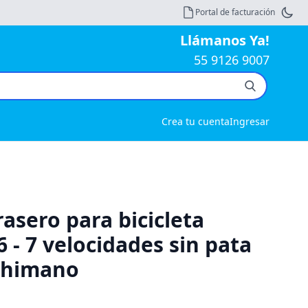
Portal de facturación
Llámanos Ya!
55 9126 9007
Crea tu cuenta
Ingresar
asero para bicicleta
 - 7 velocidades sin pata
 Shimano