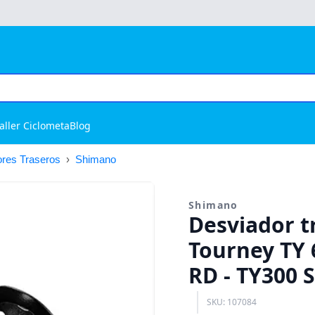
aller Ciclometa
Blog
res Traseros
›
Shimano
Shimano
Desviador tr
Tourney TY 6
RD - TY300
SKU: 107084