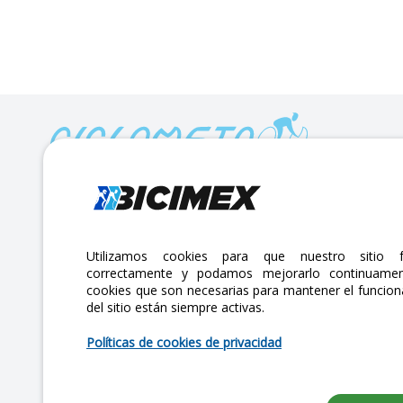
Calle Lago Müritz No. 30 Col. Mariano Escobedo,
CP:11310 Alcaldía Miguel Hidalgo, Ciudad de México. CDMX.
Lunes a viernes 7am a 6pm / Sábados 7am a 2pm
Utilizamos cookies para que nuestro sitio f
correctamente y podamos mejorarlo continuamen
atencionclientes@bicimex.com
cookies que son necesarias para mantener el funcio
+ 55 9126 9007
del sitio están siempre activas.
Políticas de cookies de privacidad