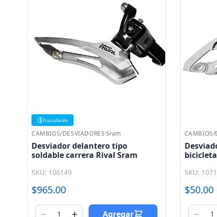
Liquidaci
CAMBIOS/DESVIADORES
·
S Shine
CAMBIOS/
Desviador delantero para
Desviad
bicicleta 21 velocidades 31.8mm
triple 
indexado dual S. Shine
SKU: 107102
SKU: 107
$50.00
$425.00
$340.0
Agregar