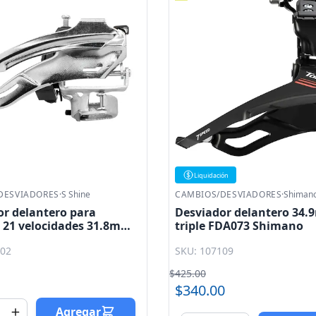
ón
DESVIADORES
·
Shimano
CAMBIOS/DESVIADORES
·
Sram
or delantero 34.9mm
Desviador delantero 31.8
FDA073 Shimano
34.9mm X - 5 3x10 doble 
Sram
109
SKU: 107260
$975.00
0
Agreg