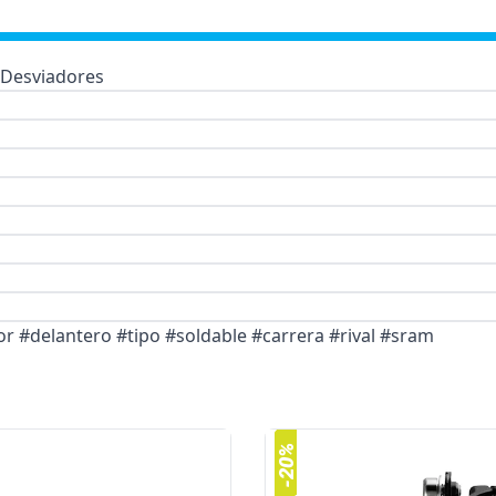
Desviadores
r #delantero #tipo #soldable #carrera #rival #sram