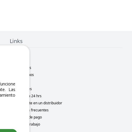
Links
Inicio
Nosotros
Sucursales
Contáctanos
Marcas
uncione
Novedades
te. Las
namiento
Motometa 24 hrs
Conviértete en un distribuidor
Preguntas frecuentes
Métodos de pago
Bolsa de trabajo