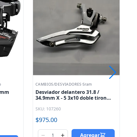
CAMBIOS/DESVIADORES
·
Shimano
 /
Desviador delantero para
tiron
bicicleta Alivio 3x9V 34.9mm side
montaje abrazadera FD - M3100
SKU: 107536
Shimano
$805.00
Oferta por Volumen
ar