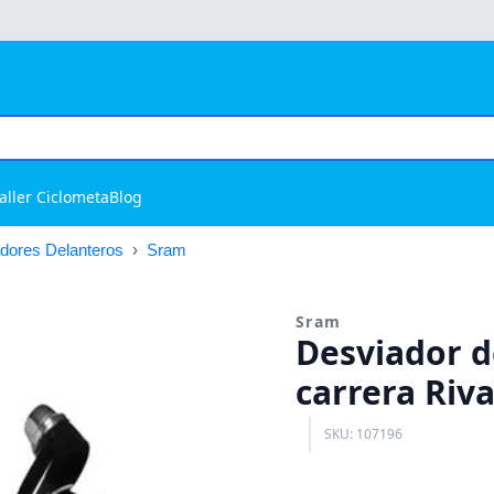
aller Ciclometa
Blog
dores Delanteros
›
Sram
Sram
Desviador d
carrera Riv
SKU: 107196