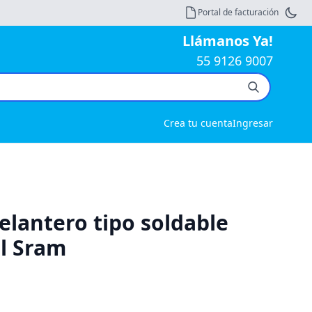
Portal de facturación
Llámanos Ya!
55 9126 9007
Crea tu cuenta
Ingresar
elantero tipo soldable
al Sram