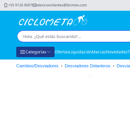
+55 9126 9007
atencionclientes@bicimex.com
Categorías
Ofertas
Liquidación
Marcas
Novedades
T
Cambios/Desviadores
›
Desviadores Delanteros
›
Desvia