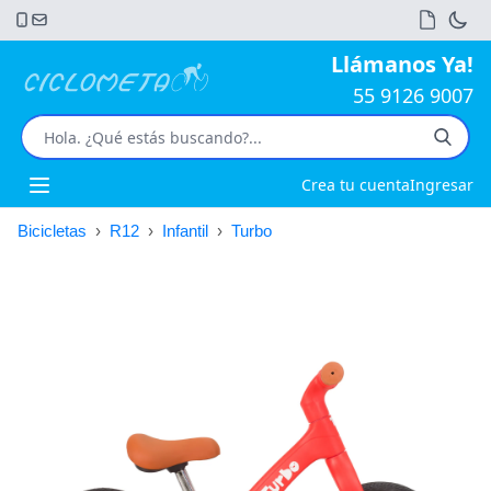
Llámanos Ya!
55 9126 9007
Crea tu cuenta
Ingresar
Open main menu
Bicicletas
›
R12
›
Infantil
›
Turbo