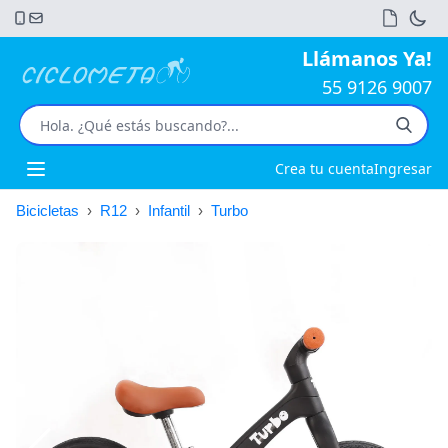
Llámanos Ya!
55 9126 9007
Crea tu cuenta
Ingresar
Open main menu
Bicicletas
›
R12
›
Infantil
›
Turbo