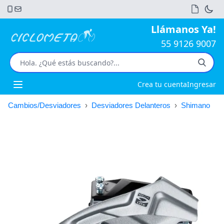
Llámanos Ya!
55 9126 9007
Crea tu cuenta
Ingresar
Open main menu
Cambios/Desviadores
›
Desviadores Delanteros
›
Shimano