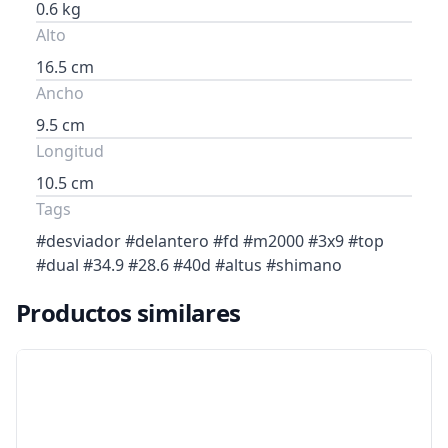
0.6 kg
Alto
16.5 cm
Ancho
9.5 cm
Longitud
10.5 cm
Tags
#desviador #delantero #fd #m2000 #3x9 #top
#dual #34.9 #28.6 #40d #altus #shimano
Productos similares