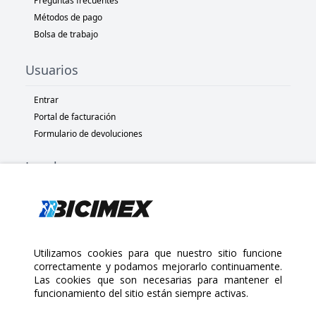
Preguntas frecuentes
Métodos de pago
Bolsa de trabajo
Usuarios
Entrar
Portal de facturación
Formulario de devoluciones
Legal
Términos y condiciones
Políticas de privacidad
Políticas de Cookies
Políticas de devolución
Utilizamos cookies para que nuestro sitio funcione
correctamente y podamos mejorarlo continuamente.
Las cookies que son necesarias para mantener el
Copyright 2025 Bicimex®. All rights reserved. Today is Jueves,
funcionamiento del sitio están siempre activas.
Agosto 6, 2026
$250.00