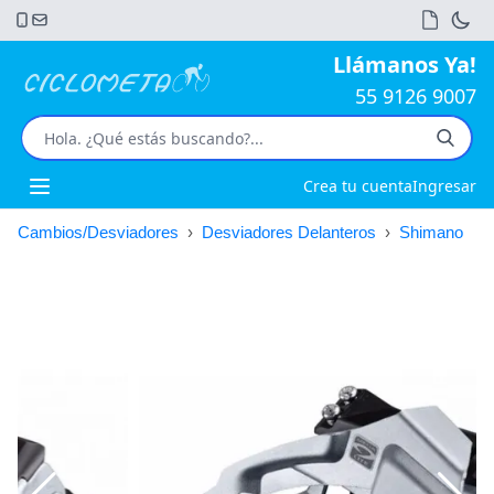
Llámanos Ya!
55 9126 9007
Crea tu cuenta
Ingresar
Open main menu
Cambios/Desviadores
›
Desviadores Delanteros
›
Shimano