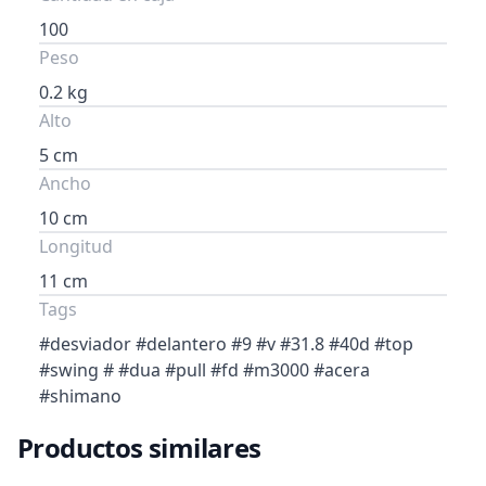
100
Peso
0.2 kg
Alto
5 cm
Ancho
10 cm
Longitud
11 cm
Tags
#desviador #delantero #9 #v #31.8 #40d #top
#swing # #dua #pull #fd #m3000 #acera
#shimano
Productos similares