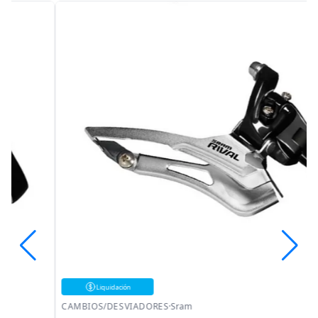
Liquidación
CAMBIOS/DESVIADORES
·
Sram