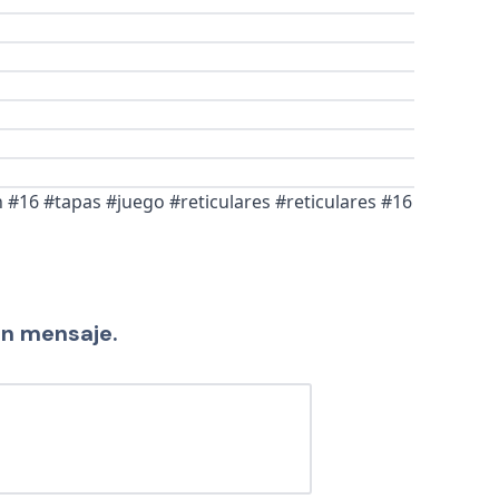
 #16 #tapas #juego #reticulares #reticulares #16
un mensaje.