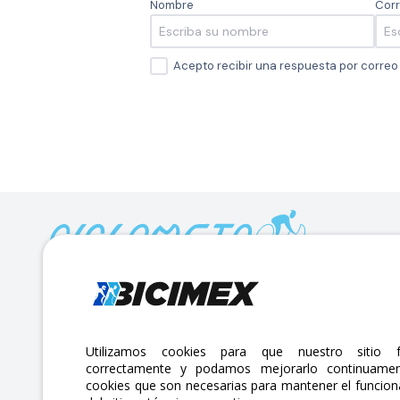
Nombre
Corr
Acepto recibir una respuesta por corre
Calle Lago Müritz No. 30 Col. Mariano Escobedo,
CP:11310 Alcaldía Miguel Hidalgo, Ciudad de México. CDMX.
Lunes a viernes 7am a 6pm / Sábados 7am a 2pm
Utilizamos cookies para que nuestro sitio f
correctamente y podamos mejorarlo continuamen
atencionclientes@bicimex.com
cookies que son necesarias para mantener el funcio