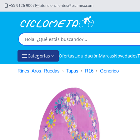
+55 9126 9007
atencionclientes@bicimex.com
Categorías
Ofertas
Liquidación
Marcas
Novedades
T
Rines, Aros, Ruedas
›
Tapas
›
R16
›
Generico