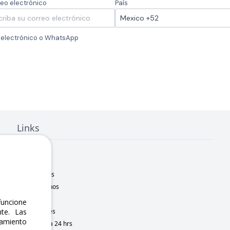
eo electrónico
País
o electrónico o WhatsApp
Links
Inicio
Nosotros
Sucursales
Contáctanos
Marcas
uncione
te. Las
Novedades
namiento
Motometa 24 hrs