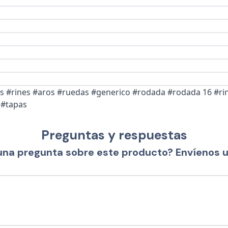
as #rines #aros #ruedas #generico #rodada #rodada 16 #rin
 #tapas
Preguntas y respuestas
una pregunta sobre este producto? Envíenos 