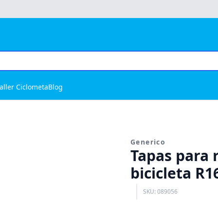
aller Ciclometa
Blog
Generico
Tapas para r
bicicleta R1
SKU: 089056