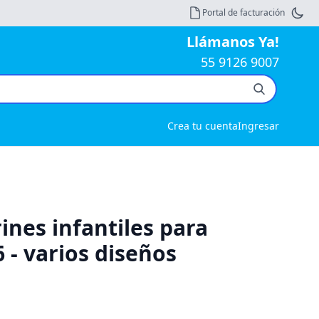
Portal de facturación
Llámanos Ya!
55 9126 9007
Crea tu cuenta
Ingresar
ines infantiles para
6 - varios diseños