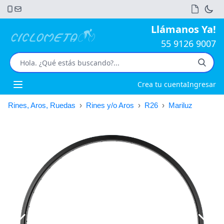
Llámanos Ya!
55 9126 9007
Crea tu cuenta
Ingresar
Open main menu
Rines, Aros, Ruedas
›
Rines y/o Aros
›
R26
›
Mariluz