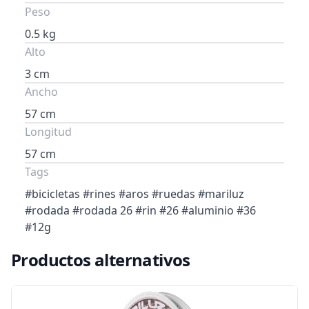
Peso
0.5 kg
Alto
3 cm
Ancho
57 cm
Longitud
57 cm
Tags
#bicicletas #rines #aros #ruedas #mariluz
#rodada #rodada 26 #rin #26 #aluminio #36
#12g
Productos alternativos