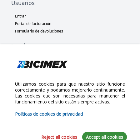
Usuarios
Entrar
Portal de facturación
Formulario de devoluciones
Legal
Términos y condiciones
Políticas de privacidad
Políticas de Cookies
Políticas de devolución
Utilizamos cookies para que nuestro sitio funcione
correctamente y podamos mejorarlo continuamente.
Las cookies que son necesarias para mantener el
Copyright 2025 Bicimex®. All rights reserved. Today is Jueves,
funcionamiento del sitio están siempre activas.
$180.00
Agosto 6, 2026
Políticas de cookies de privacidad
Cantidad:
Reject all cookies
Accept all cookies