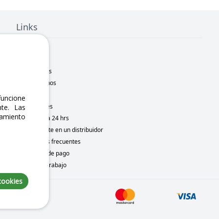
Links
Inicio
Nosotros
Sucursales
Contáctanos
Marcas
uncione
Novedades
te. Las
namiento
Motometa 24 hrs
Conviértete en un distribuidor
Preguntas frecuentes
Métodos de pago
Bolsa de trabajo
cookies
to 5, 2026