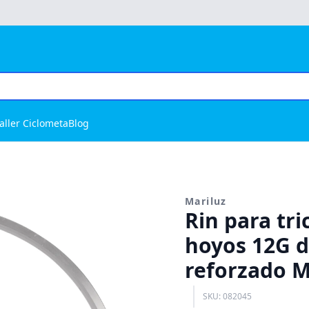
aller Ciclometa
Blog
Mariluz
Rin para tri
hoyos 12G d
reforzado M
SKU: 082045