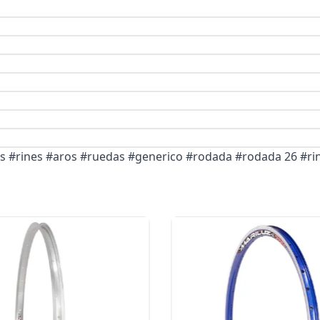
as #rines #aros #ruedas #generico #rodada #rodada 26 #ri