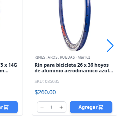
RINES, AROS, RUEDAS
·
Mariluz
RI
75 x 14G
Rin para bicicleta 26 x 36 hoyos
Ri
mm
de aluminio aerodinamico azul
ae
 doble
42.5mm Mariluz
G
SKU: 085035
SK
$260.00
$
ar
Agregar