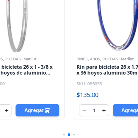
OS, RUEDAS
·
Mariluz
RINES, AROS, RUEDAS
·
Mariluz
bicicleta 26 x 1 - 3/8 x
Rin para bicicleta 26 x 1.
 hoyos de aluminio
x 36 hoyos aluminio 30
do 400gr Mariluz
aerodinamico 520gr azul
000
SKU: 085053
pared Mariluz
$135.00
Agregar
Agreg