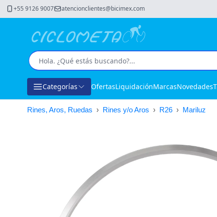
+55 9126 9007
atencionclientes@bicimex.com
Categorías
Ofertas
Liquidación
Marcas
Novedades
T
Rines, Aros, Ruedas
›
Rines y/o Aros
›
R26
›
Mariluz