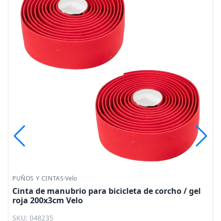
PUÑOS Y CINTAS
·
Velo
Cinta de manubrio para bicicleta de corcho / gel
roja 200x3cm Velo
SKU: 048235