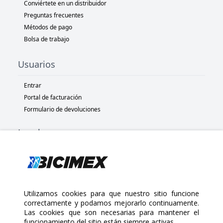
Conviértete en un distribuidor
Preguntas frecuentes
Métodos de pago
Bolsa de trabajo
Usuarios
Entrar
Portal de facturación
Formulario de devoluciones
Legal
Términos y condiciones
Políticas de privacidad
Políticas de Cookies
Políticas de devolución
Utilizamos cookies para que nuestro sitio funcione
correctamente y podamos mejorarlo continuamente.
Las cookies que son necesarias para mantener el
Copyright 2025 Bicimex®. All rights reserved. Today is Domingo,
funcionamiento del sitio están siempre activas.