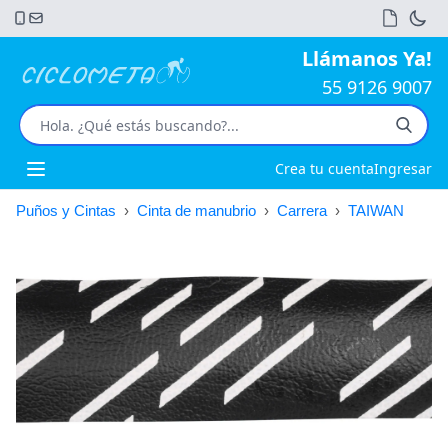
Llámanos Ya!
55 9126 9007
Crea tu cuenta
Ingresar
Open main menu
Puños y Cintas
›
Cinta de manubrio
›
Carrera
›
TAIWAN