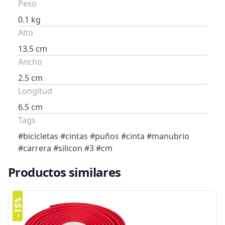
Peso
0.1 kg
Alto
13.5 cm
Ancho
2.5 cm
Longitud
6.5 cm
Tags
#bicicletas #cintas #puños #cinta #manubrio
#carrera #silicon #3 #cm
Productos similares