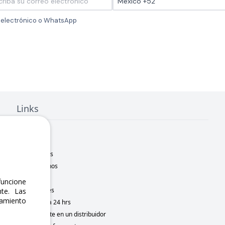
o electrónico o WhatsApp
Links
Inicio
Nosotros
Sucursales
Contáctanos
Marcas
uncione
Novedades
te. Las
namiento
Motometa 24 hrs
Conviértete en un distribuidor