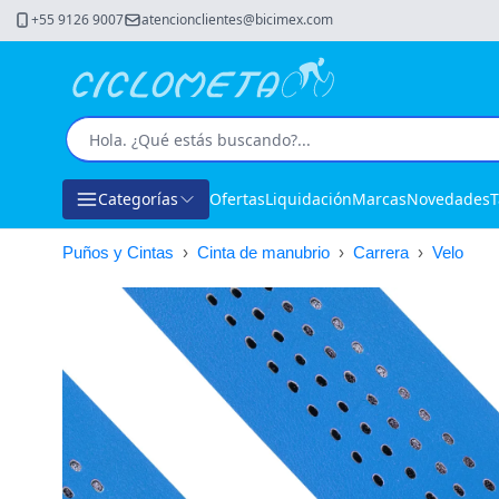
+55 9126 9007
atencionclientes@bicimex.com
Categorías
Ofertas
Liquidación
Marcas
Novedades
T
Puños y Cintas
›
Cinta de manubrio
›
Carrera
›
Velo