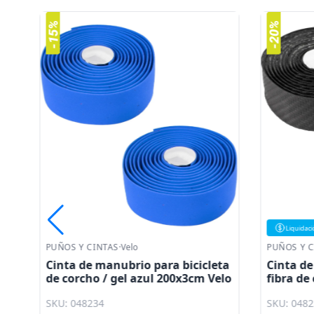
Liquidaci
PUÑOS Y CINTAS
·
Velo
PUÑOS Y C
ta
Cinta de manubrio para bicicleta
Cinta de
lo
de corcho / gel azul 200x3cm Velo
fibra d
Velo
SKU: 048234
SKU: 048