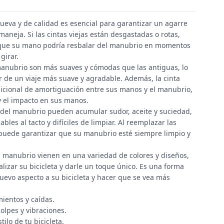
eva y de calidad es esencial para garantizar un agarre
aneja. Si las cintas viejas están desgastadas o rotas,
rque su mano podría resbalar del manubrio en momentos
girar.
manubrio son más suaves y cómodas que las antiguas, lo
ar de un viaje más suave y agradable. Además, la cinta
icional de amortiguación entre sus manos y el manubrio,
y el impacto en sus manos.
s del manubrio pueden acumular sudor, aceite y suciedad,
bles al tacto y difíciles de limpiar. Al reemplazar las
 puede garantizar que su manubrio esté siempre limpio y
l manubrio vienen en una variedad de colores y diseños,
lizar su bicicleta y darle un toque único. Es una forma
evo aspecto a su bicicleta y hacer que se vea más
mientos y caídas.
lpes y vibraciones.
tilo de tu bicicleta.