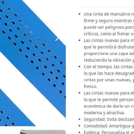
Una cinta de manubrio nu
firme y seguro mientras m
puede ser peligroso po
críticos, como al frenar o 
Las cintas nuevas para 
que le permitirá disfrut
proporciona una capa ad
reduciendo la vibración 
Con el tiempo, las cinta
lo que las hace desagrada
cintas por unas nuevas,
fresco.
Las cintas nuevas para e
lo que le permite persona
económica de darle un nu
moderna y atractiva.
Seguridad: Evita desliza
Comodidad: Amortigua go
Estética: Personaliza el es