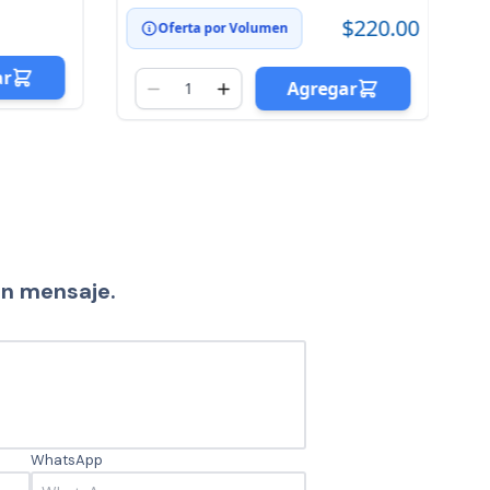
$
$220.00
Oferta por Volumen
ar
Agregar
un mensaje.
WhatsApp