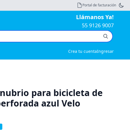
Portal de facturación
Llámanos Ya!
55 9126 9007
Crea tu cuenta
Ingresar
nubrio para bicicleta de
perforada azul Velo