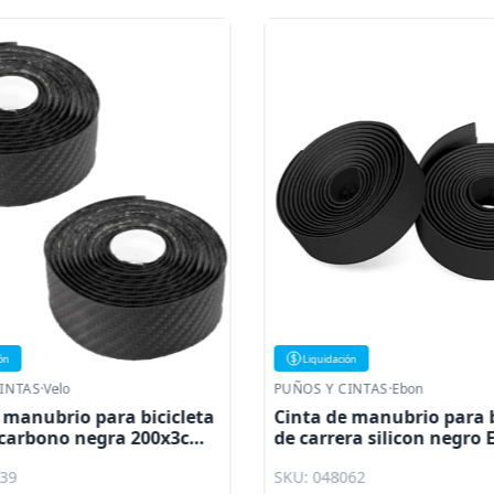
ón
Liquidación
INTAS
·
Velo
PUÑOS Y CINTAS
·
Ebon
 manubrio para bicicleta
Cinta de manubrio para b
e carbono negra 200x3cm
de carrera silicon negro 
239
SKU: 048062