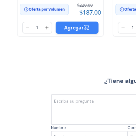
$220.00
Oferta por Volumen
Ofert
00
$187.00
Agregar
¿Tiene alg
Nombre
Corr