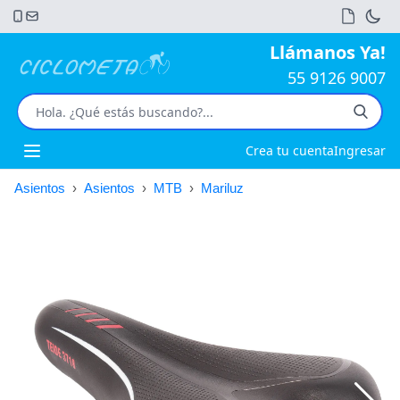
Llámanos Ya!
55 9126 9007
Crea tu cuenta
Ingresar
Open main menu
Asientos
›
Asientos
›
MTB
›
Mariluz