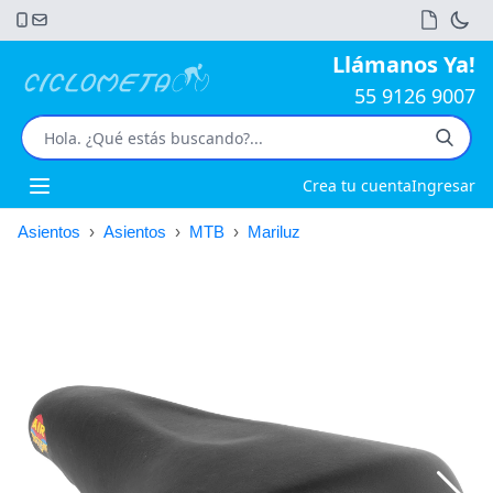
Llámanos Ya!
55 9126 9007
Crea tu cuenta
Ingresar
Open main menu
Asientos
›
Asientos
›
MTB
›
Mariluz