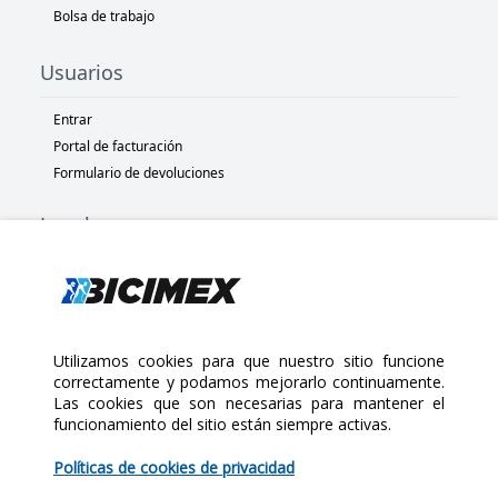
Bolsa de trabajo
Usuarios
Entrar
Portal de facturación
Formulario de devoluciones
Legal
Términos y condiciones
Políticas de privacidad
Políticas de Cookies
Políticas de devolución
Utilizamos cookies para que nuestro sitio funcione
correctamente y podamos mejorarlo continuamente.
Las cookies que son necesarias para mantener el
Copyright 2025 Bicimex®. All rights reserved. Today is Viernes,
funcionamiento del sitio están siempre activas.
Agosto 7, 2026
$60.00
Políticas de cookies de privacidad