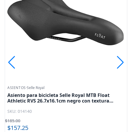
ASIENTOS
·
Selle Royal
Asiento para bicicleta Selle Royal MTB Float
Athletic RVS 26.7x16.1cm negro con textura
prostatico
SKU: 014140
$185.00
0
$157.25