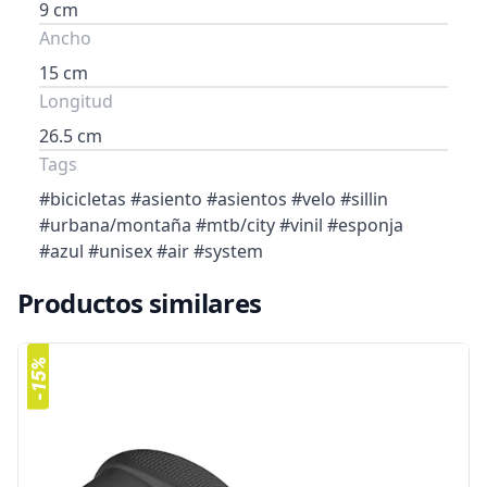
9 cm
Ancho
15 cm
Longitud
26.5 cm
Tags
#bicicletas #asiento #asientos #velo #sillin
#urbana/montaña #mtb/city #vinil #esponja
#azul #unisex #air #system
Productos similares