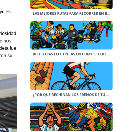
ycles
LAS MEJORES RUTAS PARA RECORRER EN BICICLETA EN LA CDMX DURANTE UN FIN DE SEMANA.
riosidad
ue nos
leta fue
BICICLETAS ELÉCTRICAS EN CDMX: LO QUE CAMBIÓ EN 2026 Y LO QUE DEBES SABER ANTES DE COMPRAR UNA.
ron su
¿POR QUÉ RECHINAN LOS FRENOS DE TU BICICLETA? CAUSAS, SOLUCIONES Y CÓMO PREVENIRLO.