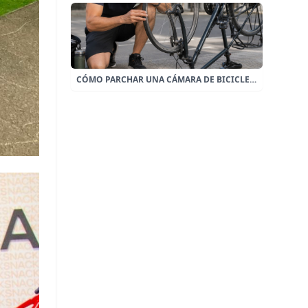
CÓMO PARCHAR UNA CÁMARA DE BICICLETA EN 5 MINUTOS Y SEGUIR RODANDO.