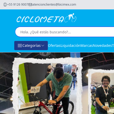
+55 9126 9007
atencionclientes@bicimex.com
Categorías
Ofertas
Liquidación
Marcas
Novedades
T