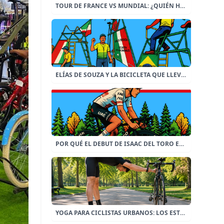
TOUR DE FRANCE VS MUNDIAL: ¿QUIÉN HACE EL MAYOR ESFUERZO FÍSICO?
ELÍAS DE SOUZA Y LA BICICLETA QUE LLEVARÁ UNA HISTORIA DE CASI 40 AÑOS RUMBO AL MUNDIAL
POR QUÉ EL DEBUT DE ISAAC DEL TORO EN EL TOUR DE FRANCIA LO CAMBIA TODO.
YOGA PARA CICLISTAS URBANOS: LOS ESTIRAMIENTOS QUE TU ESPALDA AGRADECERÁ DESPUÉS DEL TRÁFICO