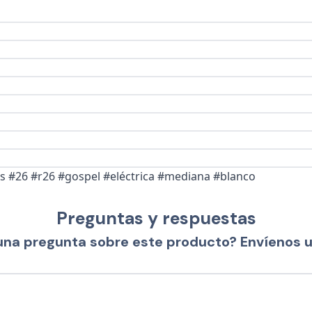
as #26 #r26 #gospel #eléctrica #mediana #blanco
Preguntas y respuestas
una pregunta sobre este producto? Envíenos 