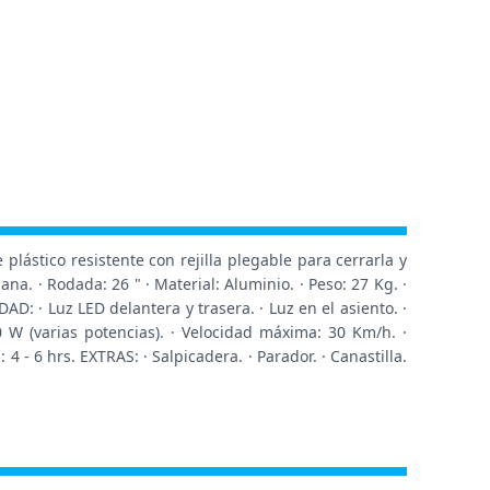
ástico resistente con rejilla plegable para cerrarla y
a. · Rodada: 26 " · Material: Aluminio. · Peso: 27 Kg. ·
D: · Luz LED delantera y trasera. · Luz en el asiento. ·
 W (varias potencias). · Velocidad máxima: 30 Km/h. ·
4 - 6 hrs. EXTRAS: · Salpicadera. · Parador. · Canastilla.