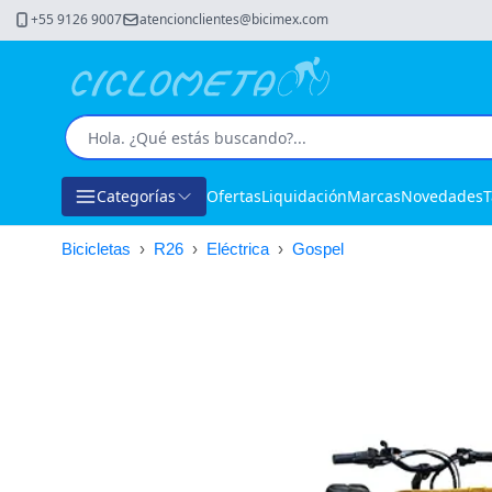
+55 9126 9007
atencionclientes@bicimex.com
Categorías
Ofertas
Liquidación
Marcas
Novedades
T
Bicicletas
›
R26
›
Eléctrica
›
Gospel