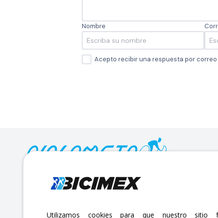
Nombre
Corr
Acepto recibir una respuesta por corre
Calle Lago Müritz No. 30 Col. Mariano Escobedo,
CP:11310 Alcaldía Miguel Hidalgo, Ciudad de México. CDMX.
Lunes a viernes 7am a 6pm / Sábados 7am a 2pm
Utilizamos cookies para que nuestro sitio f