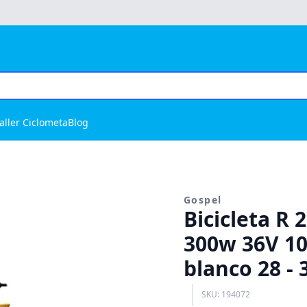
aller Ciclometa
Blog
Gospel
Bicicleta R 
300w 36V 10
blanco 28 -
SKU: 194072