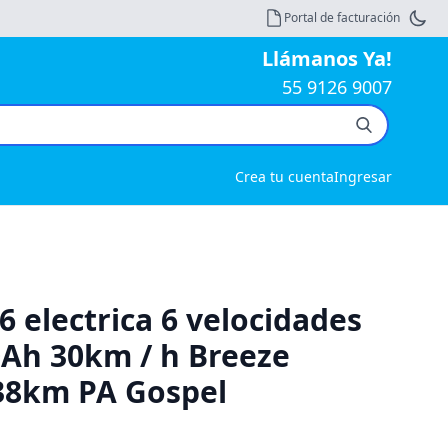
Portal de facturación
Llámanos Ya!
55 9126 9007
Crea tu cuenta
Ingresar
26 electrica 6 velocidades
Ah 30km / h Breeze
 38km PA Gospel