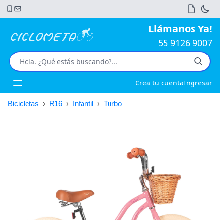
Llámanos Ya!
55 9126 9007
Crea tu cuenta
Ingresar
Open main menu
Bicicletas
›
R16
›
Infantil
›
Turbo