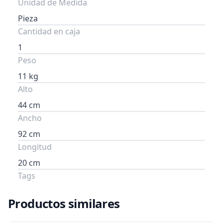
Unidad de Medida
Pieza
Cantidad en caja
1
Peso
11 kg
Alto
44 cm
Ancho
92 cm
Longitud
20 cm
Tags
Productos similares