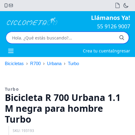
Llámanos Ya!
55 9126 9007
Crea tu cuenta
Ingresar
Open main menu
Bicicletas
›
R700
›
Urbana
›
Turbo
Turbo
Bicicleta R 700 Urbana 1.1
M negra para hombre
Turbo
SKU: 193193