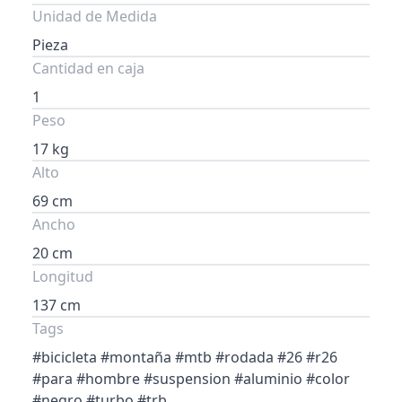
Unidad de Medida
Pieza
Cantidad en caja
1
Peso
17 kg
Alto
69 cm
Ancho
20 cm
Longitud
137 cm
Tags
#bicicleta #montaña #mtb #rodada #26 #r26
#para #hombre #suspension #aluminio #color
#negro #turbo #trb