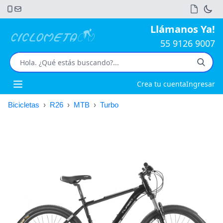
Llámanos Ya!
55 9126 9007
Crea tu cuenta
Ingresar
Open main menu
Bicicletas
›
R26
›
MTB
›
Turbo