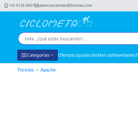
+55 9126 9007
atencionclientes@bicimex.com
Categorías
Ofertas
Liquidación
Marcas
Novedades
T
Triciclos
›
Apache