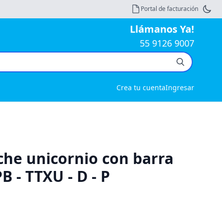
Portal de facturación
Llámanos Ya!
55 9126 9007
Crea tu cuenta
Ingresar
ache unicornio con barra
 - TTXU - D - P