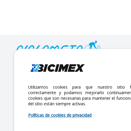
Calle Lago Müritz No. 30 Col. Mariano Escobedo,
CP:11310 Alcaldía Miguel Hidalgo, Ciudad de México. CDMX.
Lunes a viernes 7am a 6pm / Sábados 7am a 2pm
Utilizamos cookies para que nuestro sitio f
correctamente y podamos mejorarlo continuamen
atencionclientes@bicimex.com
cookies que son necesarias para mantener el funcio
+ 55 9126 9007
del sitio están siempre activas.
Políticas de cookies de privacidad