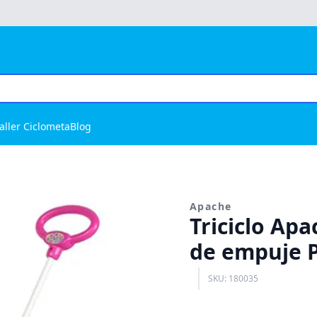
aller Ciclometa
Blog
Apache
Triciclo Ap
de empuje PB
SKU: 180035