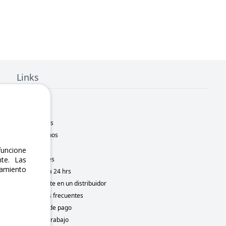
Links
Inicio
Nosotros
Sucursales
Contáctanos
Marcas
uncione
te. Las
Novedades
namiento
Motometa 24 hrs
Conviértete en un distribuidor
Preguntas frecuentes
Métodos de pago
Bolsa de trabajo