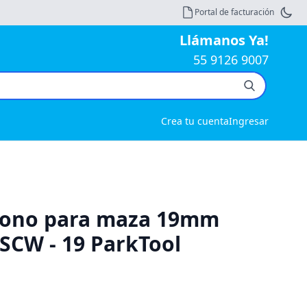
Portal de facturación
Llámanos Ya!
55 9126 9007
Crea tu cuenta
Ingresar
 cono para maza 19mm
 SCW - 19 ParkTool