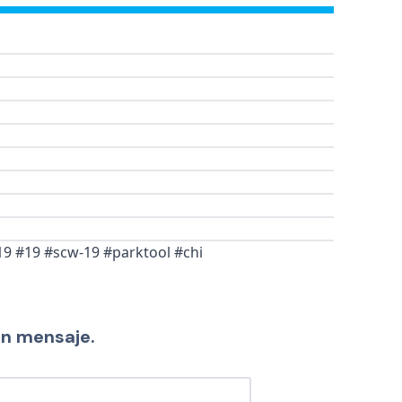
19 #19 #scw-19 #parktool #chi
un mensaje.