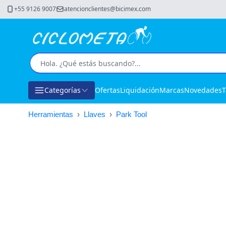
+55 9126 9007
atencionclientes@bicimex.com
Categorías
Ofertas
Liquidación
Marcas
Novedades
T
Herramientas
›
Llaves
›
Park Tool