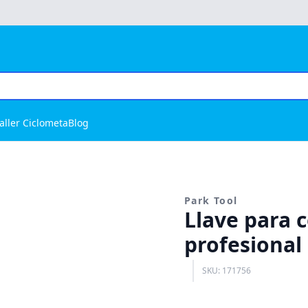
aller Ciclometa
Blog
Park Tool
Llave para
profesional
SKU: 171756