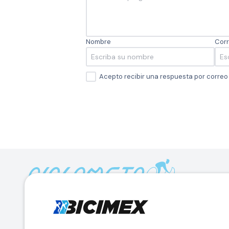
Nombre
Corr
Acepto recibir una respuesta por corre
Calle Lago Müritz No. 30 Col. Mariano Escobedo,
CP:11310 Alcaldía Miguel Hidalgo, Ciudad de México. CDMX.
Lunes a viernes 7am a 6pm / Sábados 7am a 2pm