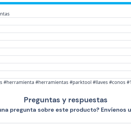
ntas
as #herramienta #herramientas #parktool #llaves #conos #
Preguntas y respuestas
una pregunta sobre este producto? Envíenos 