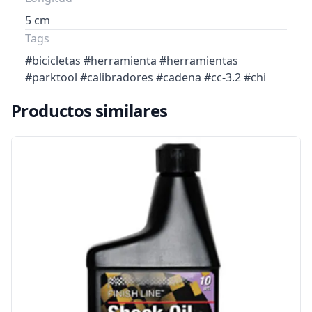
5 cm
Tags
#bicicletas #herramienta #herramientas
#parktool #calibradores #cadena #cc-3.2 #chi
Productos similares