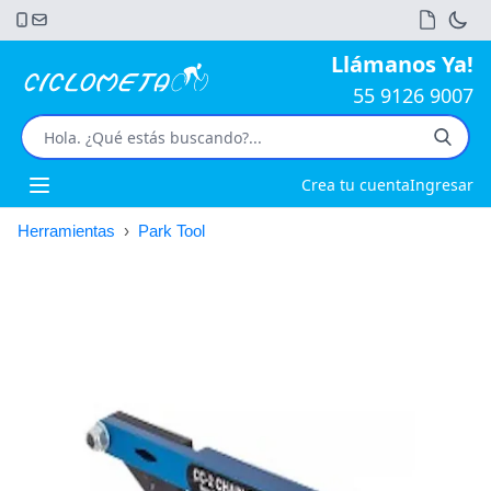
Llámanos Ya!
55 9126 9007
Crea tu cuenta
Ingresar
Open main menu
Herramientas
›
Park Tool