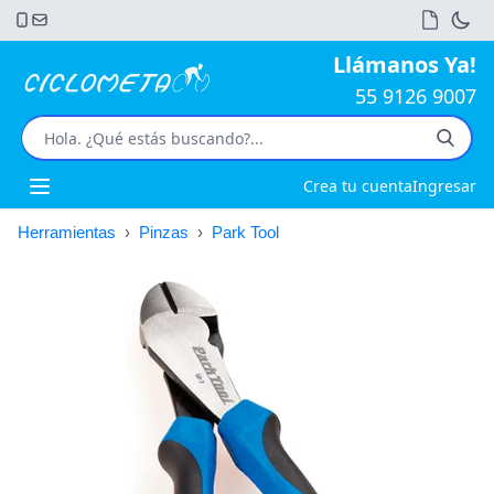
Llámanos Ya!
55 9126 9007
Crea tu cuenta
Ingresar
Open main menu
Herramientas
›
Pinzas
›
Park Tool