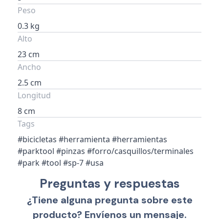
Peso
0.3 kg
Alto
23 cm
Ancho
2.5 cm
Longitud
8 cm
Tags
#bicicletas #herramienta #herramientas
#parktool #pinzas #forro/casquillos/terminales
#park #tool #sp-7 #usa
Preguntas y respuestas
¿Tiene alguna pregunta sobre este
producto? Envíenos un mensaje.