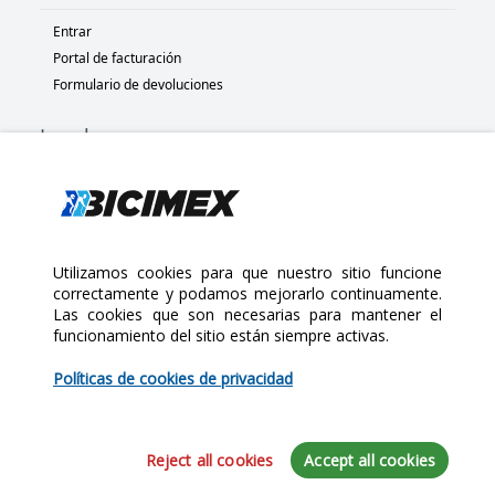
Entrar
Portal de facturación
Formulario de devoluciones
Legal
Términos y condiciones
Políticas de privacidad
Políticas de Cookies
Políticas de devolución
Utilizamos cookies para que nuestro sitio funcione
correctamente y podamos mejorarlo continuamente.
Las cookies que son necesarias para mantener el
Copyright 2025 Bicimex®. All rights reserved. Today is Jueves,
funcionamiento del sitio están siempre activas.
Agosto 6, 2026
$110.00
Políticas de cookies de privacidad
Cantidad:
Reject all cookies
Accept all cookies
Agregar al Carrito