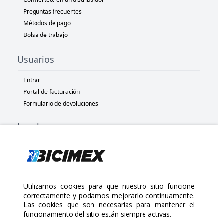
Preguntas frecuentes
Métodos de pago
Bolsa de trabajo
Usuarios
Entrar
Portal de facturación
Formulario de devoluciones
Legal
Términos y condiciones
Políticas de privacidad
Políticas de Cookies
Políticas de devolución
Utilizamos cookies para que nuestro sitio funcione
correctamente y podamos mejorarlo continuamente.
Las cookies que son necesarias para mantener el
Copyright 2025 Bicimex®. All rights reserved. Today is Domingo,
funcionamiento del sitio están siempre activas.
Agosto 9, 2026