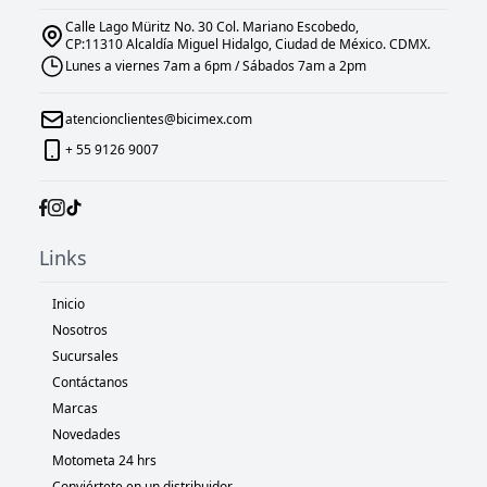
Calle Lago Müritz No. 30 Col. Mariano Escobedo,
CP:11310 Alcaldía Miguel Hidalgo, Ciudad de México. CDMX.
Lunes a viernes 7am a 6pm / Sábados 7am a 2pm
atencionclientes@bicimex.com
+ 55 9126 9007
Links
Inicio
Nosotros
Sucursales
Contáctanos
Marcas
Novedades
Motometa 24 hrs
Conviértete en un distribuidor