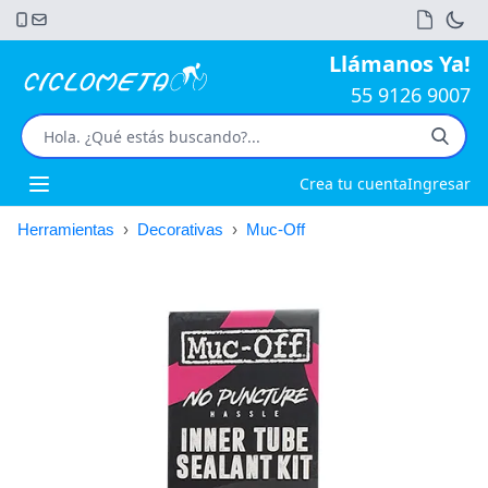
Llámanos Ya!
55 9126 9007
Crea tu cuenta
Ingresar
Open main menu
Herramientas
›
Decorativas
›
Muc-Off