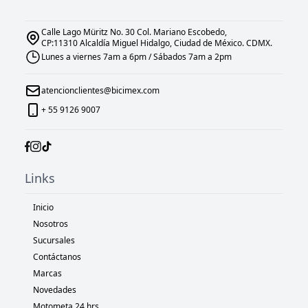
Calle Lago Müritz No. 30 Col. Mariano Escobedo,
CP:11310 Alcaldía Miguel Hidalgo, Ciudad de México. CDMX.
Lunes a viernes 7am a 6pm / Sábados 7am a 2pm
atencionclientes@bicimex.com
+ 55 9126 9007
Links
Inicio
Nosotros
Sucursales
Contáctanos
Marcas
Novedades
Motometa 24 hrs