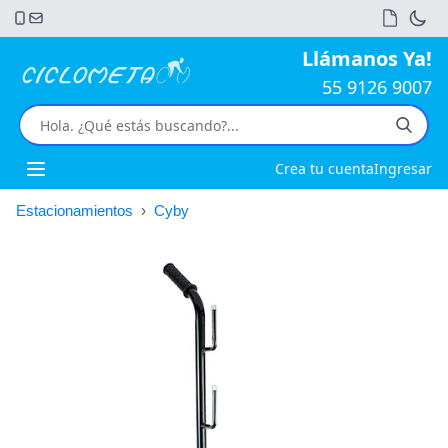
Llámanos Ya!
55 9126 9007
Crea tu cuenta
Ingresar
Open main menu
Estacionamientos
›
Cyby