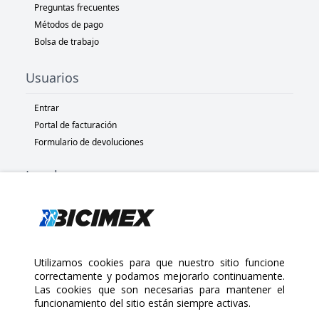
Preguntas frecuentes
Métodos de pago
Bolsa de trabajo
Usuarios
Entrar
Portal de facturación
Formulario de devoluciones
Legal
Términos y condiciones
Políticas de privacidad
Políticas de Cookies
Políticas de devolución
Utilizamos cookies para que nuestro sitio funcione
correctamente y podamos mejorarlo continuamente.
Las cookies que son necesarias para mantener el
Copyright 2025 Bicimex®. All rights reserved. Today is Jueves,
funcionamiento del sitio están siempre activas.
Agosto 6, 2026
$560.00