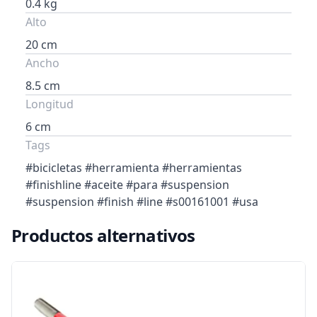
0.4 kg
Alto
20 cm
Ancho
8.5 cm
Longitud
6 cm
Tags
#bicicletas #herramienta #herramientas
#finishline #aceite #para #suspension
#suspension #finish #line #s00161001 #usa
Productos alternativos