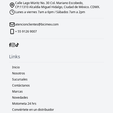
Calle Lago Müritz No. 30 Col. Mariano Escobedo,
CP:11310 Alcaldía Miguel Hidalgo, Ciudad de México. CDMX.
Lunes a viernes 7am a 6pm / Sábados 7am a 2pm
atencionclientes@bicimex.com
+ 55 9126 9007
Links
Inicio
Nosotros
Sucursales
Contáctanos
Marcas
Novedades
Motometa 24 hrs
Conviértete en un distribuidor