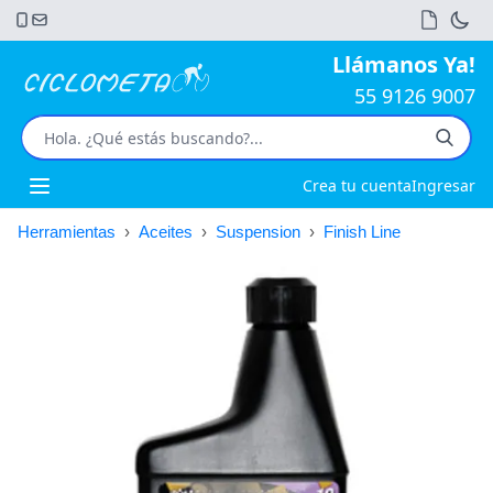
Llámanos Ya!
55 9126 9007
Crea tu cuenta
Ingresar
Open main menu
Herramientas
›
Aceites
›
Suspension
›
Finish Line