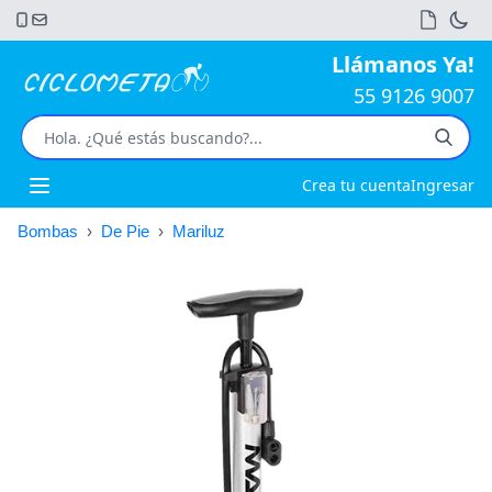
Llámanos Ya!
55 9126 9007
Crea tu cuenta
Ingresar
Open main menu
Bombas
›
De Pie
›
Mariluz