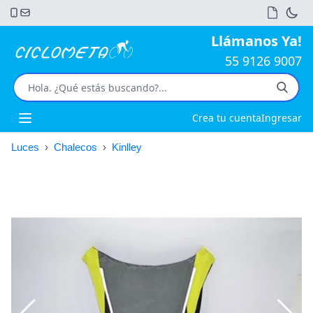
Llámanos Ya!
55 9126 9007
Crea tu cuenta
Ingresar
Open main menu
Luces
›
Chalecos
›
Kinlley