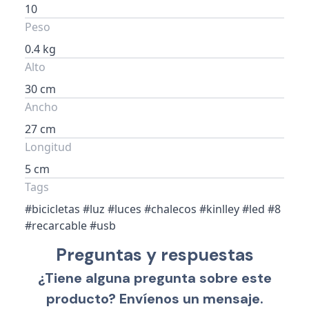
10
Peso
0.4 kg
Alto
30 cm
Ancho
27 cm
Longitud
5 cm
Tags
#bicicletas #luz #luces #chalecos #kinlley #led #8
#recarcable #usb
Preguntas y respuestas
¿Tiene alguna pregunta sobre este
producto? Envíenos un mensaje.