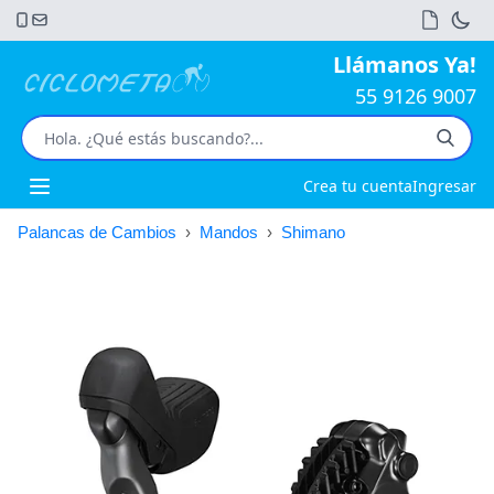
Llámanos Ya!
55 9126 9007
Crea tu cuenta
Ingresar
Open main menu
Palancas de Cambios
›
Mandos
›
Shimano