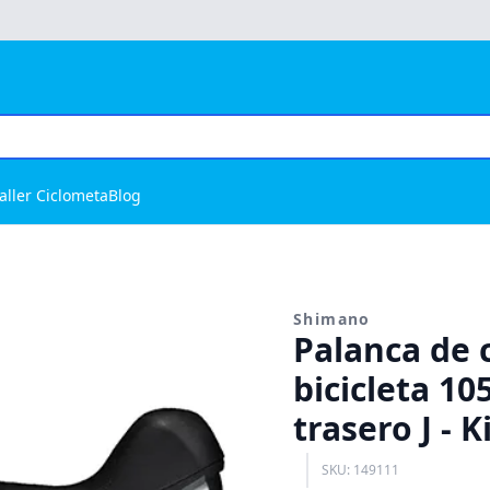
aller Ciclometa
Blog
Shimano
Palanca de 
bicicleta 10
trasero J -
SKU: 149111