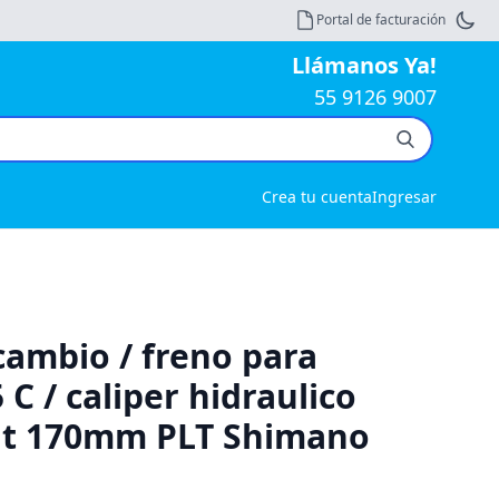
Portal de facturación
Llámanos Ya!
55 9126 9007
Crea tu cuenta
Ingresar
cambio / freno para
5 C / caliper hidraulico
 Kit 170mm PLT Shimano