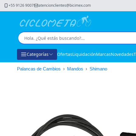
+55 9126 9007
atencionclientes@bicimex.com
Categorías
Ofertas
Liquidación
Marcas
Novedades
T
Palancas de Cambios
›
Mandos
›
Shimano