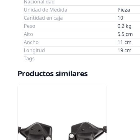
Nacionalidad
Unidad de Medida
Pieza
Cantidad en caja
10
Peso
0.2 kg
Alto
5.5 cm
Ancho
11 cm
Longitud
19 cm
Tags
Productos similares