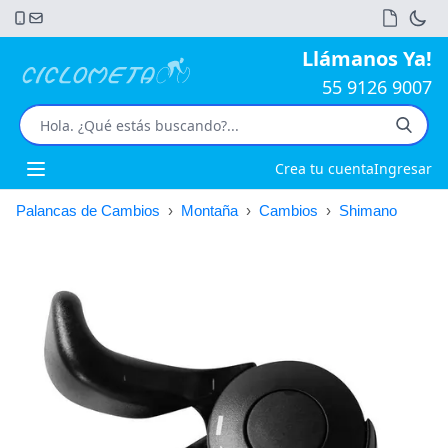
Llámanos Ya!
55 9126 9007
Crea tu cuenta
Ingresar
Open main menu
Palancas de Cambios
›
Montaña
›
Cambios
›
Shimano