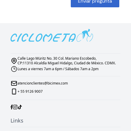
Enviar pregunta
Calle Lago Müritz No. 30 Col. Mariano Escobedo,
CP:11310 Alcaldía Miguel Hidalgo, Ciudad de México. CDMX.
Lunes a viernes 7am a 6pm / Sábados 7am a 2pm
atencionclientes@bicimex.com
+ 55 9126 9007
Links