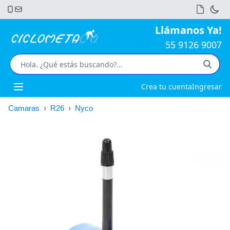
Llámanos Ya!
55 9126 9007
Crea tu cuenta
Ingresar
Open main menu
Camaras
›
R26
›
Nyco