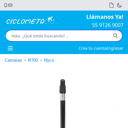
Llámanos Ya!
55 9126 9007
Crea tu cuenta
Ingresar
Open main menu
Camaras
›
R700
›
Nyco