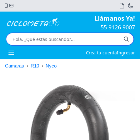
Llámanos Ya!
55 9126 9007
Crea tu cuenta
Ingresar
Open main menu
Camaras
›
R10
›
Nyco