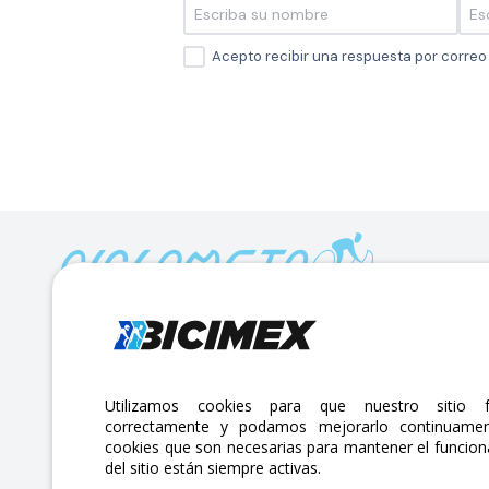
Acepto recibir una respuesta por corre
Calle Lago Müritz No. 30 Col. Mariano Escobedo,
CP:11310 Alcaldía Miguel Hidalgo, Ciudad de México. CDMX.
Lunes a viernes 7am a 6pm / Sábados 7am a 2pm
Utilizamos cookies para que nuestro sitio f
correctamente y podamos mejorarlo continuamen
atencionclientes@bicimex.com
cookies que son necesarias para mantener el funcio
+ 55 9126 9007
del sitio están siempre activas.