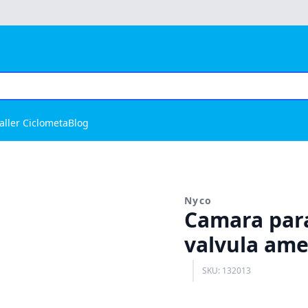
aller Ciclometa
Blog
Nyco
Camara para 
valvula am
SKU: 132013