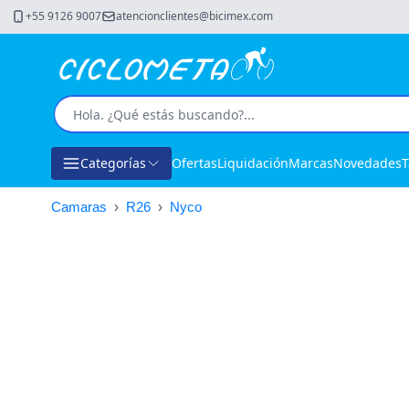
+55 9126 9007
atencionclientes@bicimex.com
Categorías
Ofertas
Liquidación
Marcas
Novedades
T
Camaras
›
R26
›
Nyco