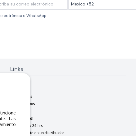
o electrónico o WhatsApp
Links
Inicio
Nosotros
Sucursales
Contáctanos
Marcas
uncione
te. Las
Novedades
namiento
Motometa 24 hrs
Conviértete en un distribuidor