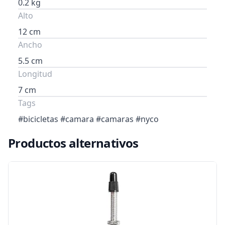
0.2 kg
Alto
12 cm
Ancho
5.5 cm
Longitud
7 cm
Tags
#bicicletas #camara #camaras #nyco
Productos alternativos