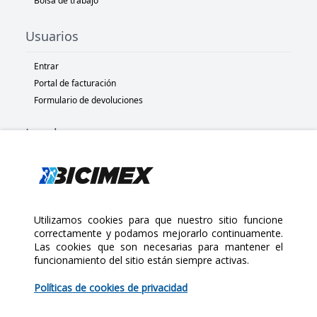
Bolsa de trabajo
Usuarios
Entrar
Portal de facturación
Formulario de devoluciones
Legal
Términos y condiciones
Políticas de privacidad
Políticas de Cookies
Políticas de devolución
Utilizamos cookies para que nuestro sitio funcione
correctamente y podamos mejorarlo continuamente.
Las cookies que son necesarias para mantener el
Copyright 2025 Bicimex®. All rights reserved. Today is Sábado,
funcionamiento del sitio están siempre activas.
Agosto 8, 2026
$40.00
Políticas de cookies de privacidad
Cantidad: