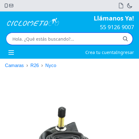
Llámanos Ya!
55 9126 9007
Crea tu cuenta
Ingresar
Open main menu
Camaras
›
R26
›
Nyco