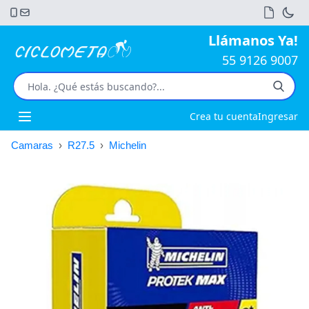
Llámanos Ya!
55 9126 9007
Crea tu cuenta
Ingresar
Open main menu
Camaras
›
R27.5
›
Michelin