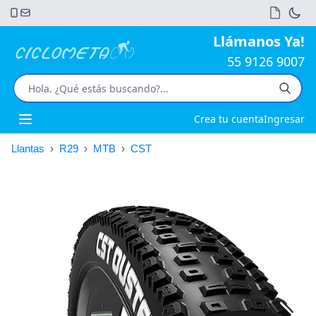
Llámanos Ya!
55 9126 9007
Crea tu cuenta
Ingresar
Open main menu
Llantas
›
R29
›
MTB
›
CST