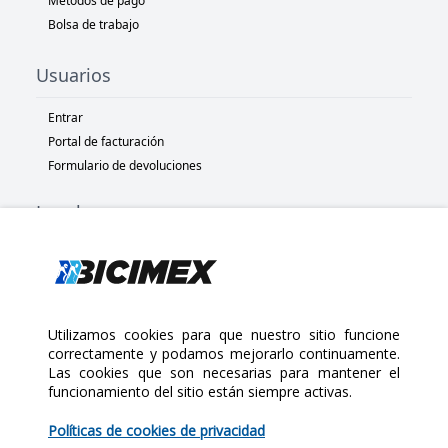
Métodos de pago
Bolsa de trabajo
Usuarios
Entrar
Portal de facturación
Formulario de devoluciones
Legal
Términos y condiciones
Políticas de privacidad
Políticas de Cookies
Políticas de devolución
Utilizamos cookies para que nuestro sitio funcione
correctamente y podamos mejorarlo continuamente.
Las cookies que son necesarias para mantener el
Copyright 2025 Bicimex®. All rights reserved. Today is Sábado,
funcionamiento del sitio están siempre activas.
Agosto 8, 2026
$465.00
Políticas de cookies de privacidad