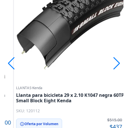
LLANTAS
·
Kenda
Llanta para bicicleta 29 x 2.10 K1047 negra 60TPI
Small Block Eight Kenda
SKU: 120112
$515.00
0
Oferta por Volumen
$437.75