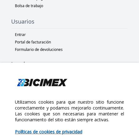
Bolsa de trabajo
Usuarios
Entrar
Portal de facturación
Formulario de devoluciones
Legal
Términos y condiciones
Políticas de privacidad
Políticas de Cookies
Políticas de devolución
Utilizamos cookies para que nuestro sitio funcione
correctamente y podamos mejorarlo continuamente.
Las cookies que son necesarias para mantener el
Copyright 2025 Bicimex®. All rights reserved. Today is Domingo,
funcionamiento del sitio están siempre activas.
Agosto 9, 2026
$135.00
Políticas de cookies de privacidad