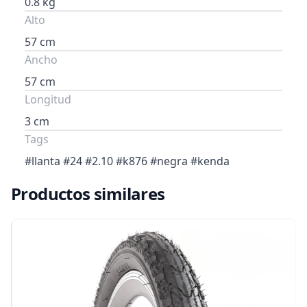
0.8 kg
Alto
57 cm
Ancho
57 cm
Longitud
3 cm
Tags
#llanta #24 #2.10 #k876 #negra #kenda
Productos similares