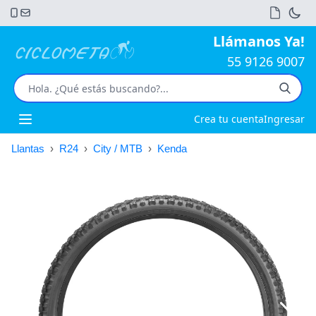
Llámanos Ya!
55 9126 9007
Crea tu cuenta
Ingresar
Open main menu
Llantas
›
R24
›
City / MTB
›
Kenda